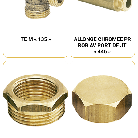
TE M « 135 »
ALLONGE CHROMEE PR
ROB AV PORT DE JT
« 446 »